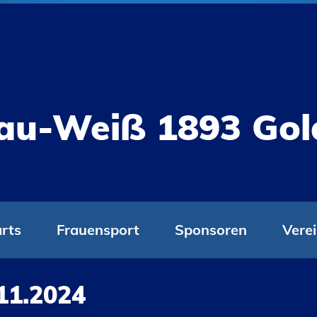
au-Weiß 1893 Go
rts
Frauensport
Sponsoren
Vere
1.2024