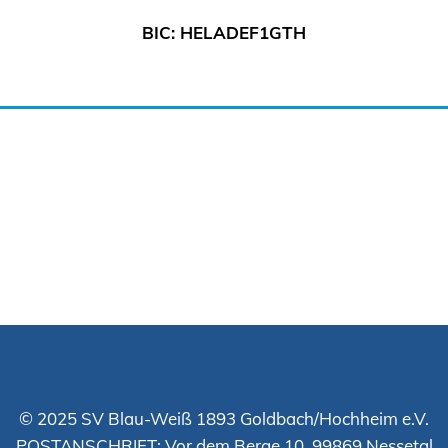
BIC: HELADEF1GTH
© 2025 SV Blau-Weiß 1893 Goldbach/Hochheim e.V.
POSTANSCHRIFT: Vor dem Berge 10, 99869 Nessetal