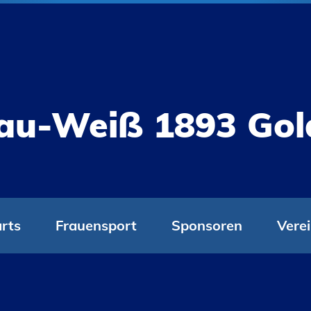
au-Weiß 1893 Go
rts
Frauensport
Sponsoren
Vere